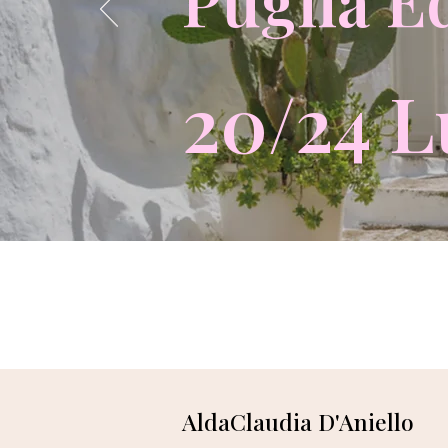
Puglia E
20/24 L
AldaClaudia D'Aniello