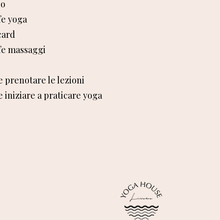
io
ffe yoga
card
ffe massaggi
 prenotare le lezioni
 iniziare a praticare yoga