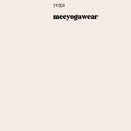
yoga
meeyogawear