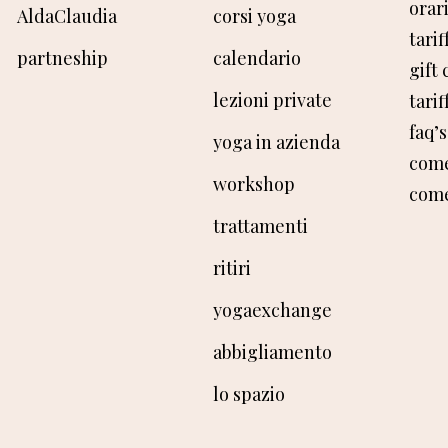
orar
AldaClaudia
corsi yoga
tari
par
tn
e
ship
calendario
gift 
lezioni private
tari
faq’s
yoga in azienda
come
workshop
come
trattamenti
ritiri
yogaexchange
abbigliamento
lo spa
zio